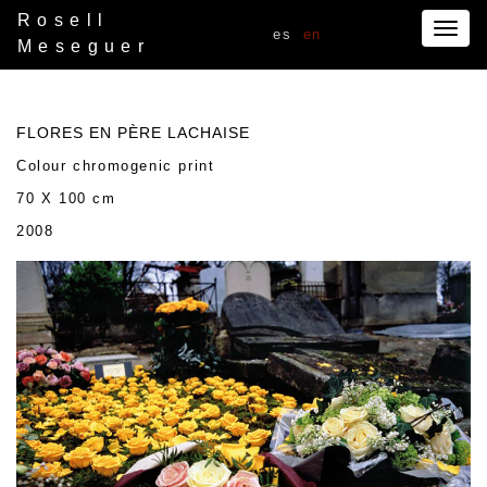
Rosell
Togg
es
en
Meseguer
navig
FLORES EN PÈRE LACHAISE
Colour chromogenic print
70 X 100 cm
2008