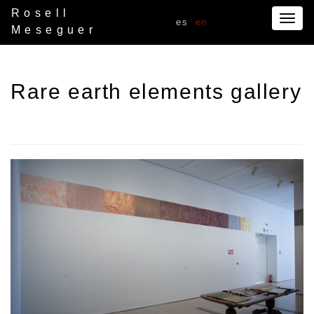
Rosell
Togg
es
en
Meseguer
navig
Rare earth elements gallery