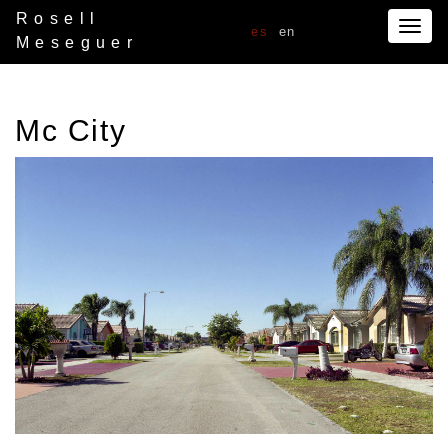
Rosell
Togg
es
en
Meseguer
navig
Mc City