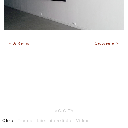
Anterior
Siguiente
MC-CITY
Obra
Textos
Libro de artista
Vídeo