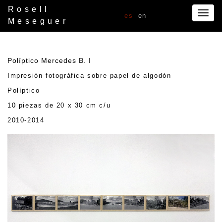
Rosell
Togg
es
en
Meseguer
navig
Políptico Mercedes B. I
Impresión fotográfica sobre papel de algodón
Políptico
10 piezas de 20 x 30 cm c/u
2010-2014