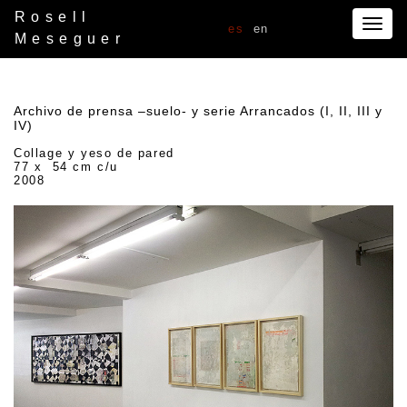
Rosell
Togg
es
en
Meseguer
navig
Archivo de prensa –suelo- y serie Arrancados (I, II, III y
IV)
Collage y yeso de pared
77 x 54 cm c/u
2008