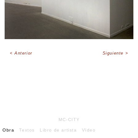
Anterior
Siguiente
MC-CITY
Obra
Textos
Libro de artista
Vídeo