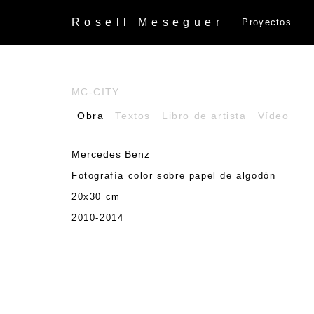
Rosell
Meseguer
Proyectos
MC-CITY
Obra
Textos
Libro de artista
Vídeo
Mercedes Benz
Fotografía color sobre papel de algodón
20x30 cm
2010-2014