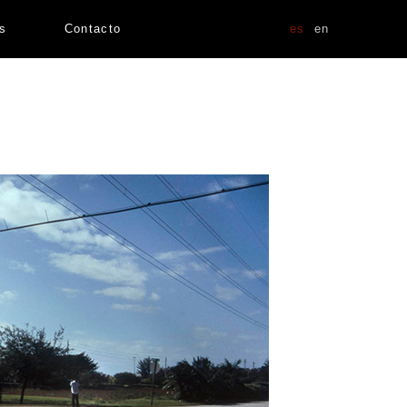
as
Contacto
es
en