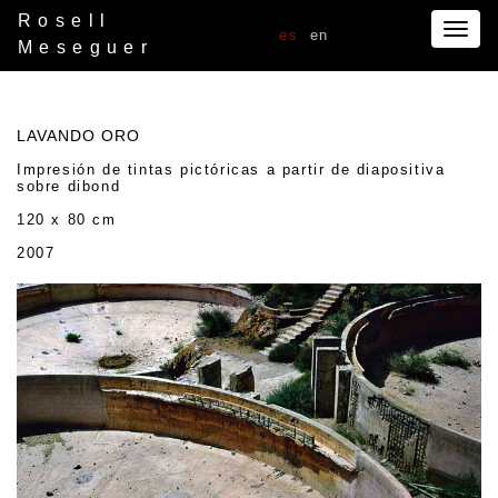
Rosell
Togg
es
en
Meseguer
navig
LAVANDO ORO
Impresión de tintas pictóricas a partir de diapositiva
sobre dibond
120 x 80 cm
2007