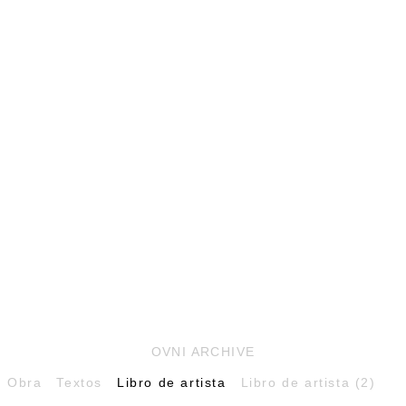
OVNI ARCHIVE
Obra
Textos
Libro de artista
Libro de artista (2)