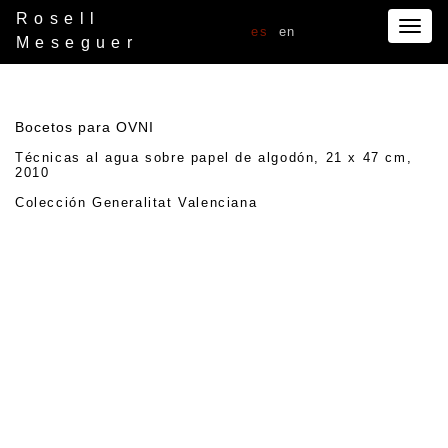
Rosell
Togg
es
en
Meseguer
navig
Bocetos para OVNI
Técnicas al agua sobre papel de algodón, 21 x 47 cm,
2010
Colección Generalitat Valenciana