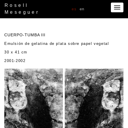
Rosell
Togg
es
en
Meseguer
navig
CUERPO-TUMBA III
Emulsión de gelatina de plata sobre papel vegetal
30 x 41 cm
2001-2002