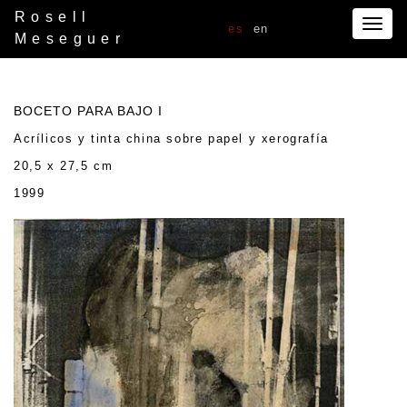
Rosell
Togg
es
en
Meseguer
navig
BOCETO PARA BAJO I
Acrílicos y tinta china sobre papel y xerografía
20,5 x 27,5 cm
1999