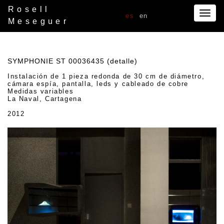
Rosell
Togg
es
en
Meseguer
navig
SYMPHONIE ST 00036435 (detalle)
Instalación de 1 pieza redonda de 30 cm de diámetro,
cámara espía, pantalla, leds y cableado de cobre
Medidas variables
La Naval, Cartagena
2012