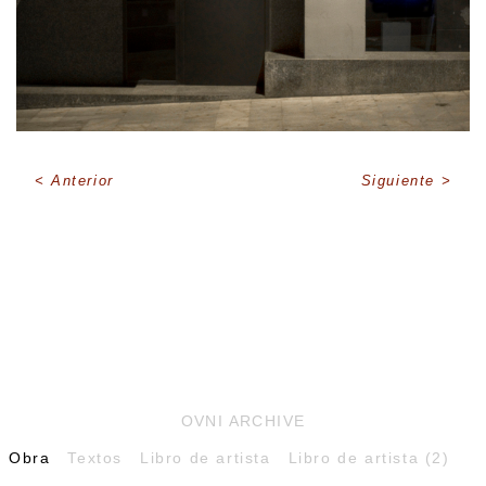
Anterior
Siguiente
OVNI ARCHIVE
Obra
Textos
Libro de artista
Libro de artista (2)