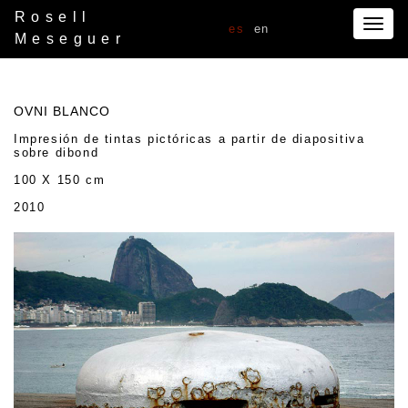
Rosell
Togg
es
en
Meseguer
navig
OVNI BLANCO
Impresión de tintas pictóricas a partir de diapositiva
sobre dibond
100 X 150 cm
2010