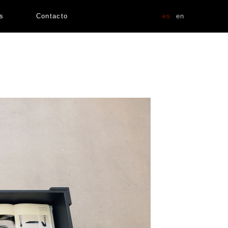
as
Contacto
es
en