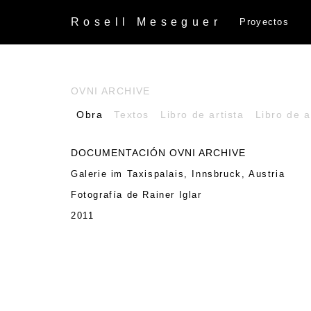
Rosell
Meseguer
Proyectos
OVNI ARCHIVE
Obra
Textos
Libro de artista
Libro de a
DOCUMENTACIÓN OVNI ARCHIVE
Galerie im Taxispalais, Innsbruck, Austria
Fotografía de Rainer Iglar
2011