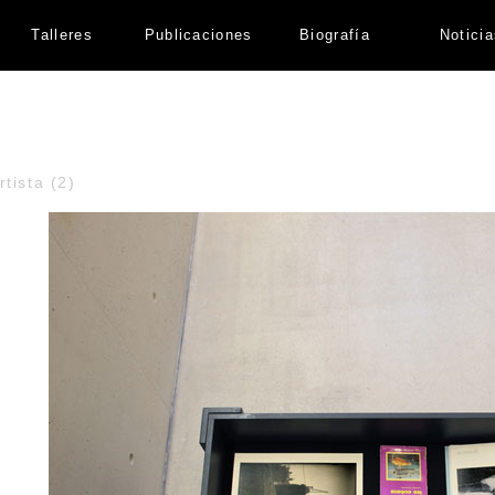
Talleres
Publicaciones
Biografía
Notici
rtista (2)