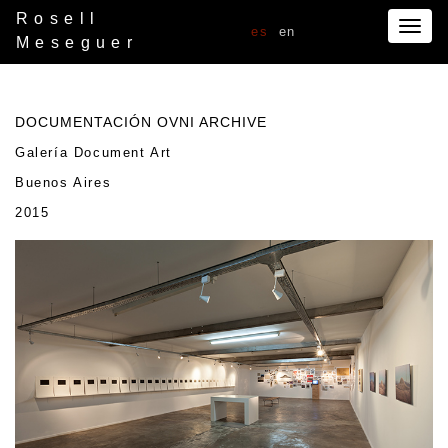
Rosell
Togg
es
en
Meseguer
navig
DOCUMENTACIÓN OVNI ARCHIVE
Galería Document Art
Buenos Aires
2015