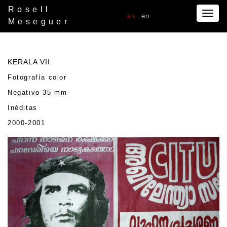
Rosell
Togg
es
en
Meseguer
navig
KERALA VII
Fotografía color
Negativo 35 mm
Inéditas
2000-2001