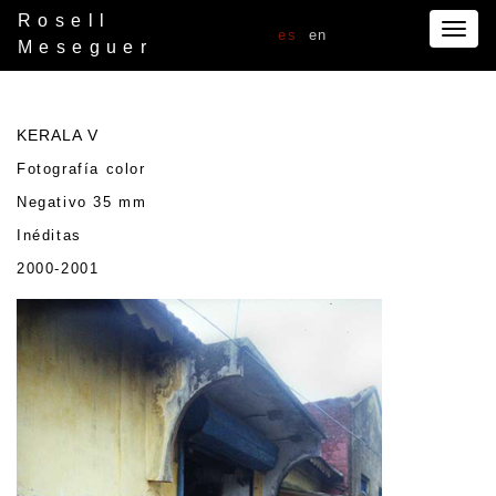
Rosell
Togg
es
en
Meseguer
navig
KERALA V
Fotografía color
Negativo 35 mm
Inéditas
2000-2001