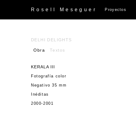
Rosell
Meseguer
Proyectos
DELHI DELIGHTS
Obra
Textos
KERALA III
Fotografía color
Negativo 35 mm
Inéditas
2000-2001