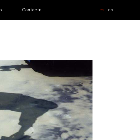
as
Contacto
es
en