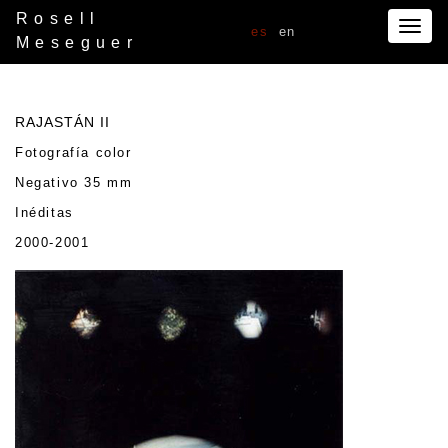
Rosell
Togg
es
en
Meseguer
navig
RAJASTÁN II
Fotografía color
Negativo 35 mm
Inéditas
2000-2001