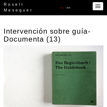
Rosell
Togg
es
en
Meseguer
navig
Intervención sobre guía-
Documenta (13)