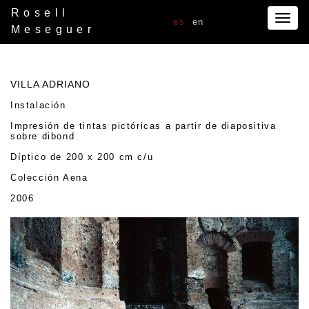
Rosell
Togg
es
en
Meseguer
navig
VILLA ADRIANO
Instalación
Impresión de tintas pictóricas a partir de diapositiva
sobre dibond
Díptico de 200 x 200 cm c/u
Colección Aena
2006