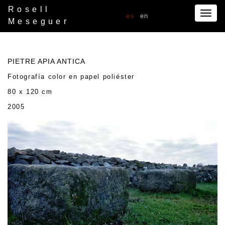
Rosell
Togg
es
en
Meseguer
navig
PIETRE APIA ANTICA
Fotografía color en papel poliéster
80 x 120 cm
2005