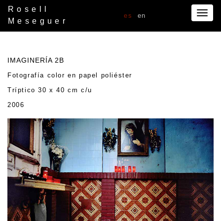
Rosell
Togg
es
en
Meseguer
navig
IMAGINERÍA 2B
Fotografía color en papel poliéster
Tríptico 30 x 40 cm c/u
2006